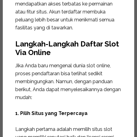
mendapatkan akses terbatas ke permainan
atau fitur situs. Akun terdaftar membuka
peluang lebih besar untuk menikmati semua
fasilitas yang di tawarkan.
Langkah-Langkah Daftar Slot
Via Online
Jika Anda baru mengenal dunia slot online,
proses pendaftaran bisa terlihat sedikit
membingungkan. Namun, dengan panduan
berikut, Anda dapat menyelesaikannya dengan
mudah:
1. Pilih Situs yang Terpercaya
Langkah pertama adalah memilih situs slot