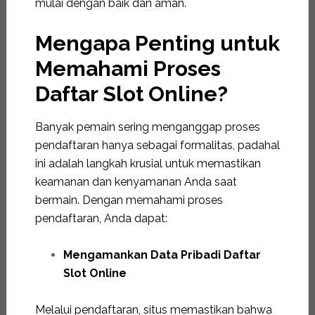
mulai dengan baik dan aman.
Mengapa Penting untuk
Memahami Proses
Daftar Slot Online?
Banyak pemain sering menganggap proses
pendaftaran hanya sebagai formalitas, padahal
ini adalah langkah krusial untuk memastikan
keamanan dan kenyamanan Anda saat
bermain. Dengan memahami proses
pendaftaran, Anda dapat:
Mengamankan Data Pribadi Daftar
Slot Online
Melalui pendaftaran, situs memastikan bahwa