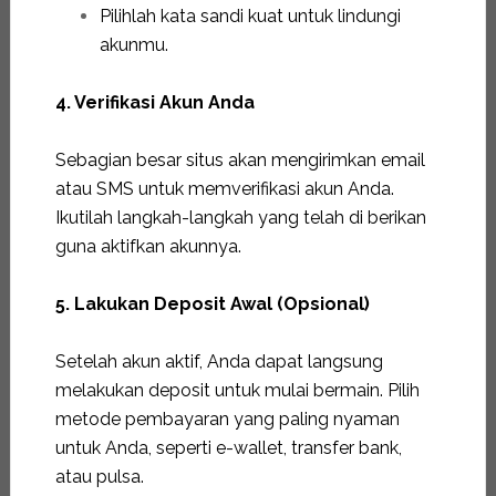
Pilihlah kata sandi kuat untuk lindungi
akunmu.
4. Verifikasi Akun Anda
Sebagian besar situs akan mengirimkan email
atau SMS untuk memverifikasi akun Anda.
Ikutilah langkah-langkah yang telah di berikan
guna aktifkan akunnya.
5. Lakukan Deposit Awal (Opsional)
Setelah akun aktif, Anda dapat langsung
melakukan deposit untuk mulai bermain. Pilih
metode pembayaran yang paling nyaman
untuk Anda, seperti e-wallet, transfer bank,
atau pulsa.