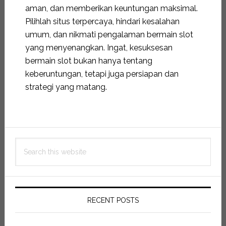
aman, dan memberikan keuntungan maksimal.
Pilihlah situs terpercaya, hindari kesalahan
umum, dan nikmati pengalaman bermain slot
yang menyenangkan. Ingat, kesuksesan
bermain slot bukan hanya tentang
keberuntungan, tetapi juga persiapan dan
strategi yang matang.
Primary
Search
Sidebar
this
website
RECENT POSTS