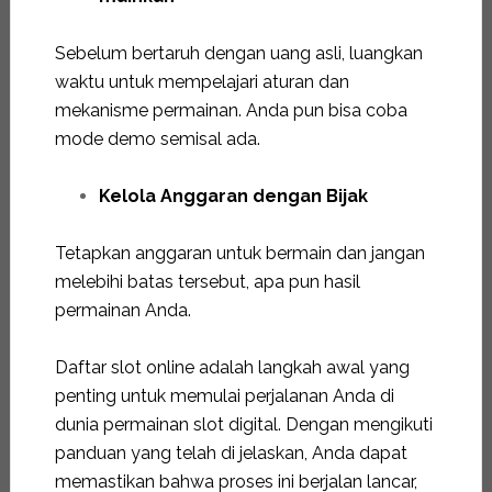
Sebelum bertaruh dengan uang asli, luangkan
waktu untuk mempelajari aturan dan
mekanisme permainan. Anda pun bisa coba
mode demo semisal ada.
Kelola Anggaran dengan Bijak
Tetapkan anggaran untuk bermain dan jangan
melebihi batas tersebut, apa pun hasil
permainan Anda.
Daftar slot online adalah langkah awal yang
penting untuk memulai perjalanan Anda di
dunia permainan slot digital. Dengan mengikuti
panduan yang telah di jelaskan, Anda dapat
memastikan bahwa proses ini berjalan lancar,