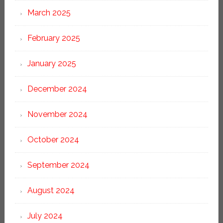
March 2025
February 2025
January 2025
December 2024
November 2024
October 2024
September 2024
August 2024
July 2024