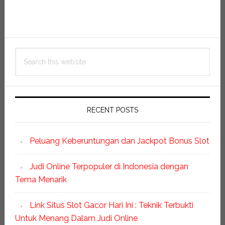
Primary
Search
Sidebar
this
website
RECENT POSTS
Peluang Keberuntungan dan Jackpot Bonus Slot
Judi Online Terpopuler di Indonesia dengan
Tema Menarik
Link Situs Slot Gacor Hari Ini : Teknik Terbukti
Untuk Menang Dalam Judi Online