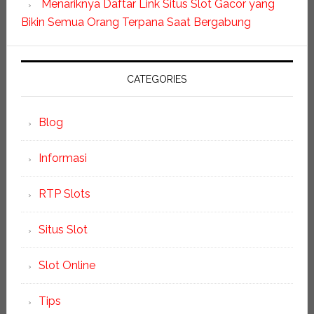
Menariknya Daftar Link Situs Slot Gacor yang
Bikin Semua Orang Terpana Saat Bergabung
CATEGORIES
Blog
Informasi
RTP Slots
Situs Slot
Slot Online
Tips