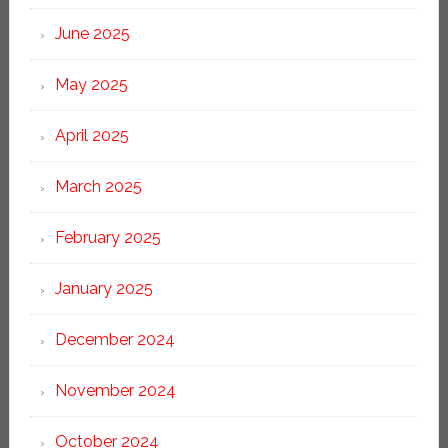
June 2025
May 2025
April 2025
March 2025
February 2025
January 2025
December 2024
November 2024
October 2024