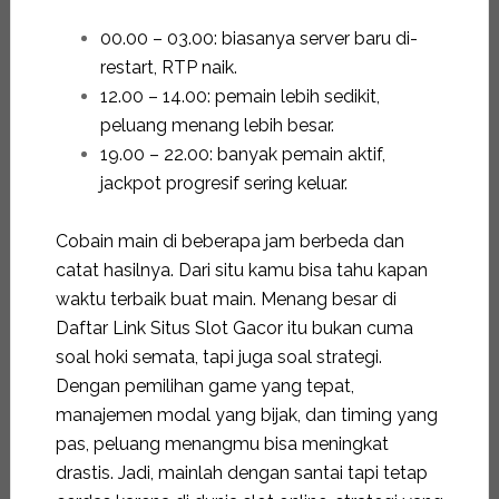
00.00 – 03.00: biasanya server baru di-
restart, RTP naik.
12.00 – 14.00: pemain lebih sedikit,
peluang menang lebih besar.
19.00 – 22.00: banyak pemain aktif,
jackpot progresif sering keluar.
Cobain main di beberapa jam berbeda dan
catat hasilnya. Dari situ kamu bisa tahu kapan
waktu terbaik buat main.
Menang besar di
Daftar Link Situs Slot Gacor itu bukan cuma
soal hoki semata, tapi juga soal strategi.
Dengan pemilihan game yang tepat,
manajemen modal yang bijak, dan timing yang
pas, peluang menangmu bisa meningkat
drastis. Jadi, mainlah dengan santai tapi tetap