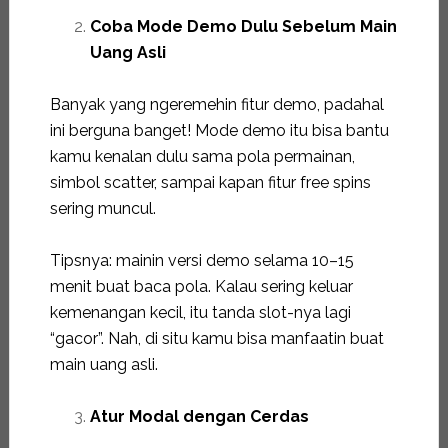
Coba Mode Demo Dulu Sebelum Main
Uang Asli
Banyak yang ngeremehin fitur demo, padahal
ini berguna banget! Mode demo itu bisa bantu
kamu kenalan dulu sama pola permainan,
simbol scatter, sampai kapan fitur free spins
sering muncul.
Tipsnya: mainin versi demo selama 10–15
menit buat baca pola. Kalau sering keluar
kemenangan kecil, itu tanda slot-nya lagi
“gacor”. Nah, di situ kamu bisa manfaatin buat
main uang asli.
Atur Modal dengan Cerdas