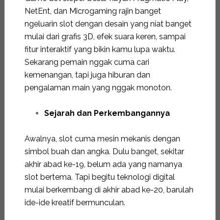
NetEnt, dan Microgaming rajin banget
ngeluarin slot dengan desain yang niat banget
mulai dari grafis 3D, efek suara keren, sampai
fitur interaktif yang bikin kamu lupa waktu.
Sekarang pemain nggak cuma cari
kemenangan, tapi juga hiburan dan
pengalaman main yang nggak monoton.
Sejarah dan Perkembangannya
Awalnya, slot cuma mesin mekanis dengan
simbol buah dan angka. Dulu banget, sekitar
akhir abad ke-19, belum ada yang namanya
slot bertema. Tapi begitu teknologi digital
mulai berkembang di akhir abad ke-20, barulah
ide-ide kreatif bermunculan.