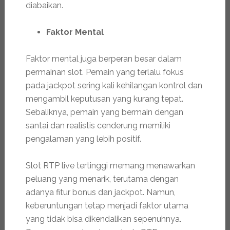
diabaikan.
Faktor Mental
Faktor mental juga berperan besar dalam
permainan slot. Pemain yang terlalu fokus
pada jackpot sering kali kehilangan kontrol dan
mengambil keputusan yang kurang tepat.
Sebaliknya, pemain yang bermain dengan
santai dan realistis cenderung memiliki
pengalaman yang lebih positif.
Slot RTP live tertinggi memang menawarkan
peluang yang menarik, terutama dengan
adanya fitur bonus dan jackpot. Namun,
keberuntungan tetap menjadi faktor utama
yang tidak bisa dikendalikan sepenuhnya.