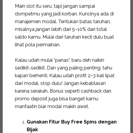
Main slot itu seru, tapi jangan sampai
dompetmu yang jadi korban. Kuncinya ada di
manajemen modal. Tentukan batas taruhan,
misalnya jangan lebih dari 5–10% dari total
saldo kamu.
Mulai dari taruhan kecil dulu buat
lihat pola permainan.
Kalau udah mulai “panas”, baru deh naikin
sedikit-sedikit. Dan yang paling penting: tahu
kapan berhenti. Kalau udah profit 2–3 kali lipat
dari modal, stop dulu! Jangan kebablasan
karena serakah. Bonus seperti cashback dan
promo deposit juga bisa banget kamu
manfaatin biar modal makin awet.
Gunakan Fitur Buy Free Spins dengan
Bijak