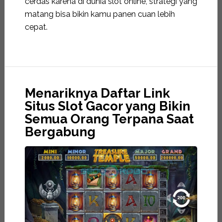
cerdas karena di dunia slot online, strategi yang
matang bisa bikin kamu panen cuan lebih
cepat.
Menariknya Daftar Link
Situs Slot Gacor yang Bikin
Semua Orang Terpana Saat
Bergabung