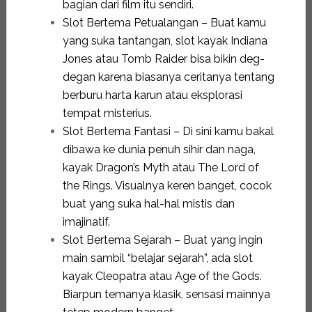
bagian dari film itu sendiri.
Slot Bertema Petualangan – Buat kamu
yang suka tantangan, slot kayak Indiana
Jones atau Tomb Raider bisa bikin deg-
degan karena biasanya ceritanya tentang
berburu harta karun atau eksplorasi
tempat misterius.
Slot Bertema Fantasi – Di sini kamu bakal
dibawa ke dunia penuh sihir dan naga,
kayak Dragon’s Myth atau The Lord of
the Rings. Visualnya keren banget, cocok
buat yang suka hal-hal mistis dan
imajinatif.
Slot Bertema Sejarah – Buat yang ingin
main sambil “belajar sejarah”, ada slot
kayak Cleopatra atau Age of the Gods.
Biarpun temanya klasik, sensasi mainnya