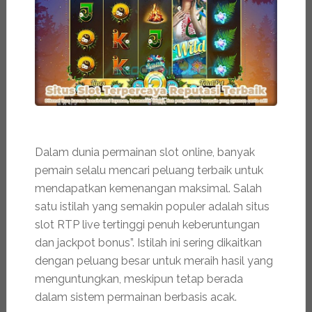
Dalam dunia permainan slot online, banyak
pemain selalu mencari peluang terbaik untuk
mendapatkan kemenangan maksimal. Salah
satu istilah yang semakin populer adalah situs
slot RTP live tertinggi penuh keberuntungan
dan jackpot bonus”.
Istilah ini sering dikaitkan
dengan peluang besar untuk meraih hasil yang
menguntungkan, meskipun tetap berada
dalam sistem permainan berbasis acak.