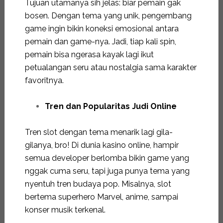
Tujuan utamanya sih jelas: biar pemain gak
bosen. Dengan tema yang unik, pengembang
game ingin bikin koneksi emosional antara
pemain dan game-nya. Jadi, tiap kali spin,
pemain bisa ngerasa kayak lagi ikut
petualangan seru atau nostalgia sama karakter
favoritnya.
Tren dan Popularitas Judi Online
Tren slot dengan tema menarik lagi gila-
gilanya, bro! Di dunia kasino online, hampir
semua developer berlomba bikin game yang
nggak cuma seru, tapi juga punya tema yang
nyentuh tren budaya pop. Misalnya, slot
bertema superhero Marvel, anime, sampai
konser musik terkenal.