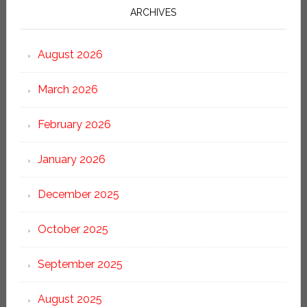
ARCHIVES
August 2026
March 2026
February 2026
January 2026
December 2025
October 2025
September 2025
August 2025