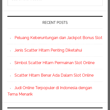
Sidebar
this
website
RECENT POSTS
Peluang Keberuntungan dan Jackpot Bonus Slot
Jenis Scatter Hitam Penting Diketahui
Simbol Scatter Hitam Permainan Slot Online
Scatter Hitam Benar Ada Dalam Slot Online
Judi Online Terpopuler di Indonesia dengan
Tema Menarik