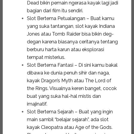
Dead bikin pemain ngerasa kayak lagi jadi
bagian dari film itu sendiri.
Slot Bertema Petualangan – Buat kamu
yang suka tantangan, slot kayak Indiana
Jones atau Tomb Raider bisa bikin deg-
degan karena biasanya ceritanya tentang
berburu harta karun atau eksplorasi
tempat misterius.
Slot Bertema Fantasi – Di sini kamu bakal
dibawa ke dunia penuh sihir dan naga,
kayak Dragon’s Myth atau The Lord of
the Rings. Visualnya keren banget, cocok
buat yang suka hal-hal mistis dan
imajinatif.
Slot Bertema Sejarah – Buat yang ingin
main sambil “belajar sejarah”, ada slot
kayak Cleopatra atau Age of the Gods.