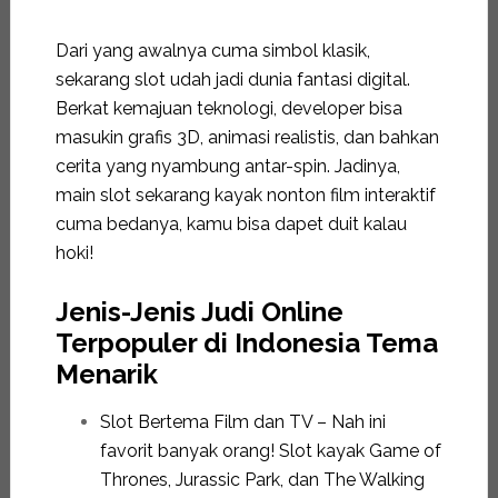
Dari yang awalnya cuma simbol klasik,
sekarang slot udah jadi dunia fantasi digital.
Berkat kemajuan teknologi, developer bisa
masukin grafis 3D, animasi realistis, dan bahkan
cerita yang nyambung antar-spin. Jadinya,
main slot sekarang kayak nonton film interaktif
cuma bedanya, kamu bisa dapet duit kalau
hoki!
Jenis-Jenis Judi Online
Terpopuler di Indonesia Tema
Menarik
Slot Bertema Film dan TV – Nah ini
favorit banyak orang! Slot kayak Game of
Thrones, Jurassic Park, dan The Walking