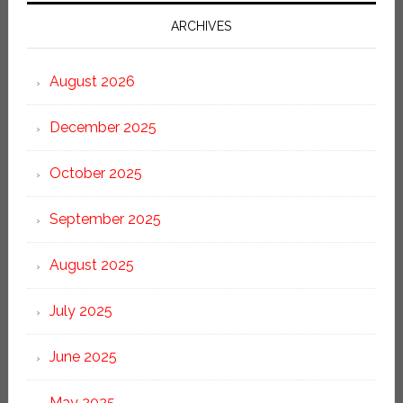
ARCHIVES
August 2026
December 2025
October 2025
September 2025
August 2025
July 2025
June 2025
May 2025