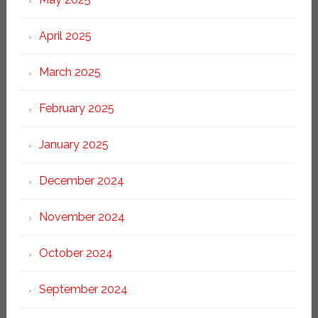
April 2025
March 2025
February 2025
January 2025
December 2024
November 2024
October 2024
September 2024