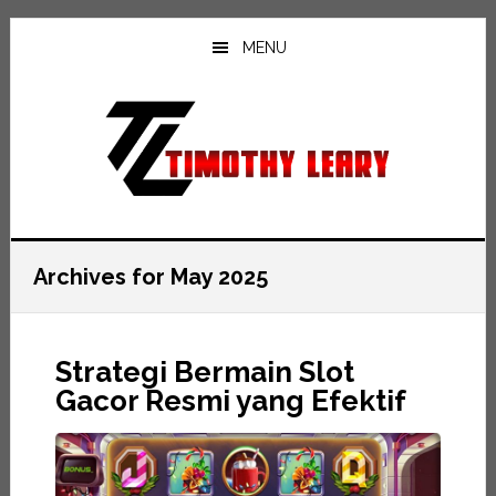
Skip
Skip
to
to
MENU
main
primary
content
sidebar
Archives for May 2025
Strategi Bermain Slot
Gacor Resmi yang Efektif