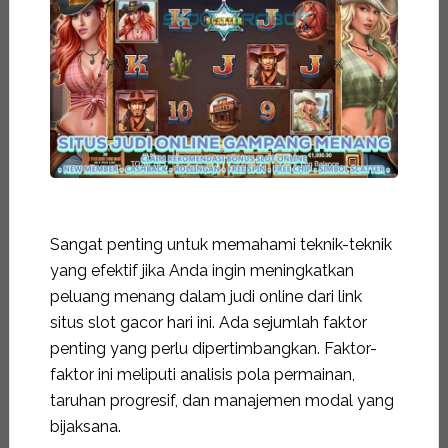
Sangat penting untuk memahami teknik-teknik
yang efektif jika Anda ingin meningkatkan
peluang menang dalam judi online dari link
situs slot gacor hari ini. Ada sejumlah faktor
penting yang perlu dipertimbangkan. Faktor-
faktor ini meliputi analisis pola permainan,
taruhan progresif, dan manajemen modal yang
bijaksana.