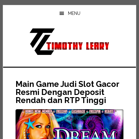
Skip
Skip
to
to
MENU
main
primary
content
sidebar
Main Game Judi Slot Gacor
Resmi Dengan Deposit
Rendah dan RTP Tinggi