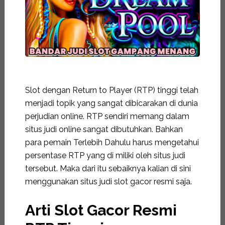
Slot dengan Return to Player (RTP) tinggi telah
menjadi topik yang sangat dibicarakan di dunia
perjudian online. RTP sendiri memang dalam
situs judi online sangat dibutuhkan. Bahkan
para pemain Terlebih Dahulu harus mengetahui
persentase RTP yang di miliki oleh situs judi
tersebut. Maka dari itu sebaiknya kalian di sini
menggunakan situs judi slot gacor resmi saja.
Arti Slot Gacor Resmi