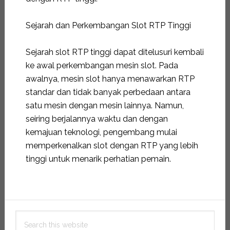
Sejarah dan Perkembangan Slot RTP Tinggi
Sejarah slot RTP tinggi dapat ditelusuri kembali
ke awal perkembangan mesin slot. Pada
awalnya, mesin slot hanya menawarkan RTP
standar dan tidak banyak perbedaan antara
satu mesin dengan mesin lainnya. Namun,
seiring berjalannya waktu dan dengan
kemajuan teknologi, pengembang mulai
memperkenalkan slot dengan RTP yang lebih
tinggi untuk menarik perhatian pemain.
Primary
Search
Sidebar
this