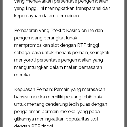
yang menawarkan persentase pengembalian
yang tinggi. Ini meningkatkan transparansi dan
kepercayaan dalam permainan.
Pemasaran yang Efektif: Kasino online dan
pengembang perangkat lunak
mempromosikan slot dengan RTP tinggi
sebagai cara untuk menarik pemain, seringkali
menyoroti persentase pengembalian yang
menguntungkan dalam materi pemasaran
mereka.
Kepuasan Pemain: Pemain yang merasakan
bahwa mereka memiliki peluang lebih baik
untuk menang cenderung lebih puas dengan
pengalaman bermain mereka, yang pada
gilirannya meningkatkan popularitas slot
dengan RTP tinggi.