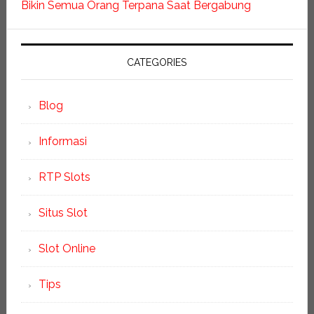
Bikin Semua Orang Terpana Saat Bergabung
CATEGORIES
Blog
Informasi
RTP Slots
Situs Slot
Slot Online
Tips