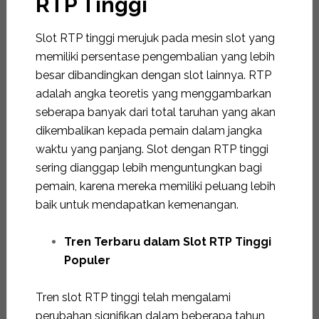
RTP Tinggi
Slot RTP tinggi merujuk pada mesin slot yang
memiliki persentase pengembalian yang lebih
besar dibandingkan dengan slot lainnya. RTP
adalah angka teoretis yang menggambarkan
seberapa banyak dari total taruhan yang akan
dikembalikan kepada pemain dalam jangka
waktu yang panjang. Slot dengan RTP tinggi
sering dianggap lebih menguntungkan bagi
pemain, karena mereka memiliki peluang lebih
baik untuk mendapatkan kemenangan.
Tren Terbaru dalam Slot RTP Tinggi
Populer
Tren slot RTP tinggi telah mengalami
perubahan signifikan dalam beberapa tahun