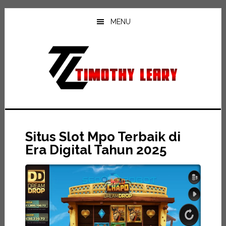
Skip
Skip
to
to
MENU
main
primary
content
sidebar
Situs Slot Mpo Terbaik di
Era Digital Tahun 2025