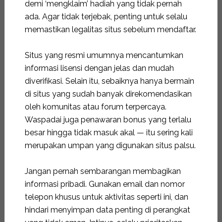
demi ‘mengklaim’ hadiah yang tidak pernah
ada. Agar tidak terjebak, penting untuk selalu
memastikan legalitas situs sebelum mendaftar.
Situs yang resmi umumnya mencantumkan
informasi lisensi dengan jelas dan mudah
diverifikasi. Selain itu, sebaiknya hanya bermain
di situs yang sudah banyak direkomendasikan
oleh komunitas atau forum terpercaya.
Waspadai juga penawaran bonus yang terlalu
besar hingga tidak masuk akal — itu sering kali
merupakan umpan yang digunakan situs palsu.
Jangan pernah sembarangan membagikan
informasi pribadi. Gunakan email dan nomor
telepon khusus untuk aktivitas seperti ini, dan
hindari menyimpan data penting di perangkat