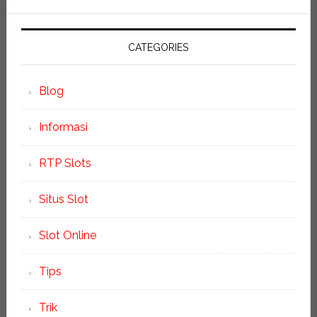
CATEGORIES
Blog
Informasi
RTP Slots
Situs Slot
Slot Online
Tips
Trik