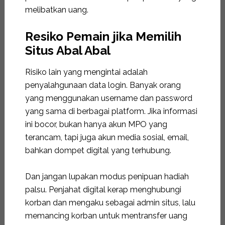
melibatkan uang.
Resiko Pemain jika Memilih
Situs Abal Abal
Risiko lain yang mengintai adalah
penyalahgunaan data login. Banyak orang
yang menggunakan username dan password
yang sama di berbagai platform. Jika informasi
ini bocor, bukan hanya akun MPO yang
terancam, tapi juga akun media sosial, email,
bahkan dompet digital yang terhubung.
Dan jangan lupakan modus penipuan hadiah
palsu. Penjahat digital kerap menghubungi
korban dan mengaku sebagai admin situs, lalu
memancing korban untuk mentransfer uang