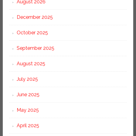
August 2026
December 2025
October 2025
September 2025
August 2025
July 2025
June 2025
May 2025
April 2025