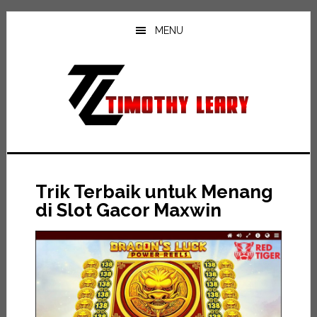
Skip
Skip
to
to
MENU
main
primary
content
sidebar
Trik Terbaik untuk Menang
di Slot Gacor Maxwin