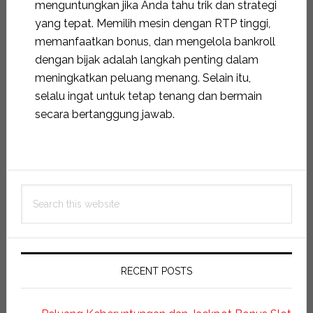
menguntungkan jika Anda tahu trik dan strategi
yang tepat. Memilih mesin dengan RTP tinggi,
memanfaatkan bonus, dan mengelola bankroll
dengan bijak adalah langkah penting dalam
meningkatkan peluang menang. Selain itu,
selalu ingat untuk tetap tenang dan bermain
secara bertanggung jawab.
Primary
Search
Sidebar
this
website
RECENT POSTS